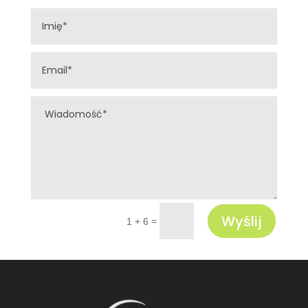
Wyślij
=
1 + 6