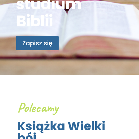
studium
Biblii
Zapisz się
Polecamy
Książka Wielki
bój