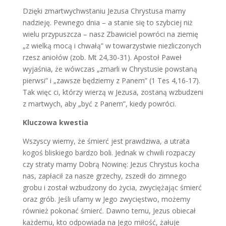
Dzięki zmartwychwstaniu Jezusa Chrystusa mamy
nadzieję. Pewnego dnia – a stanie się to szybciej niż
wielu przypuszcza – nasz Zbawiciel powróci na ziemię
„z wielką mocą i chwałą” w towarzystwie niezliczonych
rzesz aniołów (zob. Mt 24,30-31). Apostoł Paweł
wyjaśnia, że wówczas „zmarli w Chrystusie powstaną
pierwsi” i „zawsze będziemy z Panem” (1 Tes 4,16-17).
Tak więc ci, którzy wierzą w Jezusa, zostaną wzbudzeni
z martwych, aby „być z Panem”, kiedy powróci.
Kluczowa kwestia
Wszyscy wiemy, że śmierć jest prawdziwa, a utrata
kogoś bliskiego bardzo boli. Jednak w chwili rozpaczy
czy straty mamy Dobrą Nowinę: Jezus Chrystus kocha
nas, zapłacił za nasze grzechy, zszedł do zimnego
grobu i został wzbudzony do życia, zwyciężając śmierć
oraz grób. Jeśli ufamy w Jego zwycięstwo, możemy
również pokonać śmierć. Dawno temu, Jezus obiecał
każdemu, kto odpowiada na Jego miłość, żałuje