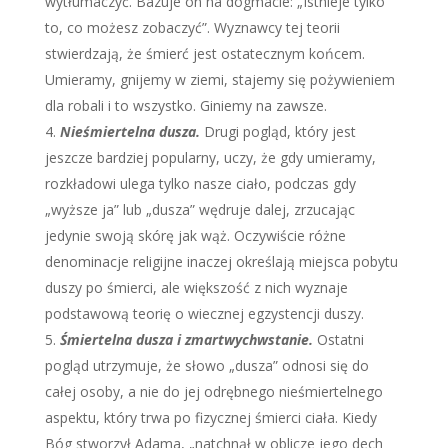
wytłumaczyć. Bazuje on na dogmacie: „Istnieje tylko
to, co możesz zobaczyć”. Wyznawcy tej teorii
stwierdzają, że śmierć jest ostatecznym końcem.
Umieramy, gnijemy w ziemi, stajemy się pożywieniem
dla robali i to wszystko. Giniemy na zawsze.
Nieśmiertelna dusza.
Drugi pogląd, który jest
jeszcze bardziej popularny, uczy, że gdy umieramy,
rozkładowi ulega tylko nasze ciało, podczas gdy
„wyższe ja” lub „dusza” wędruje dalej, zrzucając
jedynie swoją skórę jak wąż. Oczywiście różne
denominacje religijne inaczej określają miejsca pobytu
duszy po śmierci, ale większość z nich wyznaje
podstawową teorię o wiecznej egzystencji duszy.
Śmiertelna dusza i zmartwychwstanie.
Ostatni
pogląd utrzymuje, że słowo „dusza” odnosi się do
całej osoby, a nie do jej odrębnego nieśmiertelnego
aspektu, który trwa po fizycznej śmierci ciała. Kiedy
Bóg stworzył Adama, „natchnął w oblicze jego dech