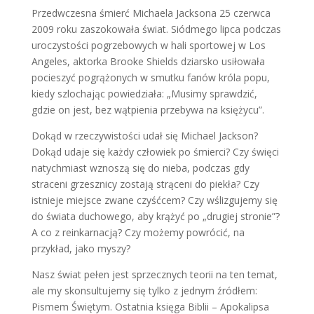
Przedwczesna śmierć Michaela Jacksona 25 czerwca
2009 roku zaszokowała świat. Siódmego lipca podczas
uroczystości pogrzebowych w hali sportowej w Los
Angeles, aktorka Brooke Shields dziarsko usiłowała
pocieszyć pogrążonych w smutku fanów króla popu,
kiedy szlochając powiedziała: „Musimy sprawdzić,
gdzie on jest, bez wątpienia przebywa na księżycu”.
Dokąd w rzeczywistości udał się Michael Jackson?
Dokąd udaje się każdy człowiek po śmierci? Czy święci
natychmiast wznoszą się do nieba, podczas gdy
straceni grzesznicy zostają strąceni do piekła? Czy
istnieje miejsce zwane czyśćcem? Czy wślizgujemy się
do świata duchowego, aby krążyć po „drugiej stronie”?
A co z reinkarnacją? Czy możemy powrócić, na
przykład, jako myszy?
Nasz świat pełen jest sprzecznych teorii na ten temat,
ale my skonsultujemy się tylko z jednym źródłem:
Pismem Świętym. Ostatnia księga Biblii – Apokalipsa