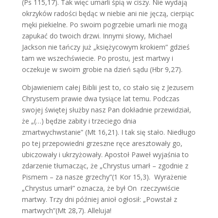
(Ps 115,17). Tak więc umarli śpią w ciszy. Nie wydają
okrzyków radości będąc w niebie ani nie jęczą, cierpiąc
męki piekielne. Po swoim pogrzebie umarli nie mogą
zapukać do twoich drzwi. Innymi słowy, Michael
Jackson nie tańczy już „księżycowym krokiem” gdzieś
tam we wszechświecie. Po prostu, jest martwy i
oczekuje w swoim grobie na dzień sądu (Hbr 9,27).
Objawieniem całej Biblii jest to, co stało się z Jezusem
Chrystusem prawie dwa tysiące lat temu. Podczas
swojej świętej służby nasz Pan dokładnie przewidział,
że „(…) będzie zabity i trzeciego dnia
zmartwychwstanie” (Mt 16,21). I tak się stało. Niedługo
po tej przepowiedni grzeszne ręce aresztowały go,
ubiczowały i ukrzyżowały. Apostoł Paweł wyjaśnia to
zdarzenie tłumacząc, że „Chrystus umarł – zgodnie z
Pismem – za nasze grzechy”(1 Kor 15,3). Wyrażenie
„Chrystus umarł” oznacza, że był On rzeczywiście
martwy. Trzy dni później anioł ogłosił: „Powstał z
martwych”(Mt 28,7). Alleluja!