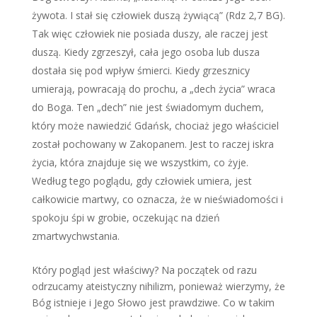
żywota. I stał się człowiek duszą żywiącą” (Rdz 2,7 BG).
Tak więc człowiek nie posiada duszy, ale raczej jest
duszą. Kiedy zgrzeszył, cała jego osoba lub dusza
dostała się pod wpływ śmierci. Kiedy grzesznicy
umierają, powracają do prochu, a „dech życia” wraca
do Boga. Ten „dech” nie jest świadomym duchem,
który może nawiedzić Gdańsk, chociaż jego właściciel
został pochowany w Zakopanem. Jest to raczej iskra
życia, która znajduje się we wszystkim, co żyje.
Według tego poglądu, gdy człowiek umiera, jest
całkowicie martwy, co oznacza, że w nieświadomości i
spokoju śpi w grobie, oczekując na dzień
zmartwychwstania.
Który pogląd jest właściwy? Na początek od razu
odrzucamy ateistyczny nihilizm, ponieważ wierzymy, że
Bóg istnieje i Jego Słowo jest prawdziwe. Co w takim