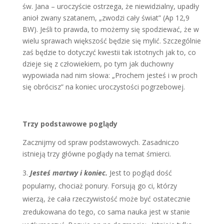
św. Jana – uroczyście ostrzega, że niewidzialny, upadły
anioł zwany szatanem, „zwodzi cały świat” (Ap 12,9
BW). Jeśli to prawda, to możemy się spodziewać, że w
wielu sprawach większość będzie się mylić. Szczególnie
zaś będzie to dotyczyć kwestii tak istotnych jak to, co
dzieje się z człowiekiem, po tym jak duchowny
wypowiada nad nim słowa: „Prochem jesteś i w proch
się obrócisz” na koniec uroczystości pogrzebowej.
Trzy podstawowe poglądy
Zacznijmy od spraw podstawowych. Zasadniczo
istnieją trzy główne poglądy na temat śmierci.
Jesteś martwy i koniec.
Jest to pogląd dość
popularny, chociaż ponury. Forsują go ci, którzy
wierzą, że cała rzeczywistość może być ostatecznie
zredukowana do tego, co sama nauka jest w stanie