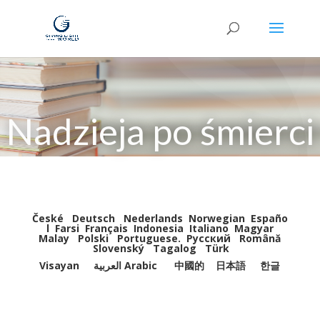
Nadzieja po śmierci
České
Deutsch
Nederlands
Norwegian
Españo
l
Farsi
Français
Indonesia
Italiano
Magyar
Malay
Polski
Portuguese
.
Pусский
Română
Slovenský
Tagalog
Türk
Visayan
العربية Arabic
中國的
日本語
한글