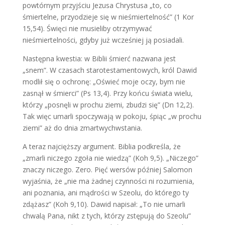
powtórnym przyjściu Jezusa Chrystusa „to, co
śmiertelne, przyodzieje się w nieśmiertelność” (1 Kor
15,54). Święci nie musieliby otrzymywać
nieśmiertelności, gdyby już wcześniej ją posiadali.
Następna kwestia: w Biblii śmierć nazwana jest
„snem”. W czasach starotestamentowych, król Dawid
modlił się o ochronę: „Oświeć moje oczy, bym nie
zasnął w śmierci” (Ps 13,4). Przy końcu świata wielu,
którzy „posnęli w prochu ziemi, zbudzi się” (Dn 12,2).
Tak więc umarli spoczywają w pokoju, śpiąc „w prochu
ziemi” aż do dnia zmartwychwstania.
A teraz najcięższy argument. Biblia podkreśla, że
„zmarli niczego zgoła nie wiedzą” (Koh 9,5). „Niczego”
znaczy niczego. Zero. Pięć wersów później Salomon
wyjaśnia, że „nie ma żadnej czynności ni rozumienia,
ani poznania, ani mądrości w Szeolu, do którego ty
zdążasz” (Koh 9,10). Dawid napisał: „To nie umarli
chwalą Pana, nikt z tych, którzy zstępują do Szeolu”