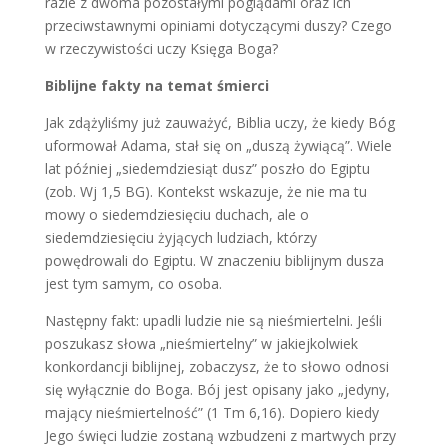
razie z dwoma pozostałymi poglądami oraz ich
przeciwstawnymi opiniami dotyczącymi duszy? Czego
w rzeczywistości uczy Księga Boga?
Biblijne fakty na temat śmierci
Jak zdążyliśmy już zauważyć, Biblia uczy, że kiedy Bóg
uformował Adama, stał się on „duszą żywiącą”. Wiele
lat później „siedemdziesiąt dusz” poszło do Egiptu
(zob. Wj 1,5 BG). Kontekst wskazuje, że nie ma tu
mowy o siedemdziesięciu duchach, ale o
siedemdziesięciu żyjących ludziach, którzy
powędrowali do Egiptu. W znaczeniu biblijnym dusza
jest tym samym, co osoba.
Następny fakt: upadli ludzie nie są nieśmiertelni. Jeśli
poszukasz słowa „nieśmiertelny” w jakiejkolwiek
konkordancji biblijnej, zobaczysz, że to słowo odnosi
się wyłącznie do Boga. Bój jest opisany jako „jedyny,
mający nieśmiertelność” (1 Tm 6,16). Dopiero kiedy
Jego święci ludzie zostaną wzbudzeni z martwych przy