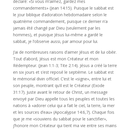
déclaré: «Si vous m’aimez, gardez mes
commandements» (Jean 14:15). Puisque le sabbat est
le jour biblique d’adoration hebdomadaire selon le
quatrième commandement, puisque ce dernier n’a
jamais été changé par Dieu (seulement par les
hommes), et puisque Jésus lui-même a gardé le
sabbat, je l’observe aussi, par amour pour lui.
J’ai de nombreuses raisons d’aimer Jésus et de lui obéir.
Tout d’abord, Jésus est mon Créateur et mon
Rédempteur. (Jean 1:1-3; Tite 2:14). Jésus a créé la terre
en six jours et s’est reposé le septième. Le sabbat est
le mémorial divin officiel. C’est le «signe», entre lui et
son peuple, montrant qu’il est le Créateur (Exode
31:17). Juste avant le retour de Christ, un message
envoyé par Dieu appelle tous les peuples et toutes les
nations à «adorer celui qui a fait le ciel, la terre, la mer
et les sources d’eau» (Apocalypse 14:6,7). Chaque fois
que je me «souviens du sabbat pour le sanctifier»,
j’honore mon Créateur qui tient ma vie entre ses mains