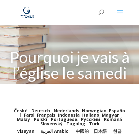
Pourquoi je vais à
l’église le samedi
České
Deutsch
Nederlands
Norwegian
Españo
l
Farsi
Français
Indonesia
Italiano
Magyar
Malay
Polski
Portuguese
.
Pусский
Română
Slovenský
Tagalog
Türk
Visayan
العربية Arabic
中國的
日本語
한글