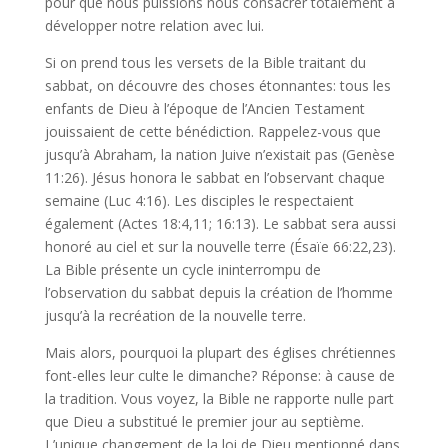
pour que nous puissions nous consacrer totalement à
développer notre relation avec lui.
Si on prend tous les versets de la Bible traitant du
sabbat, on découvre des choses étonnantes: tous les
enfants de Dieu à l’époque de l’Ancien Testament
jouissaient de cette bénédiction. Rappelez-vous que
jusqu’à Abraham, la nation Juive n’existait pas (Genèse
11:26). Jésus honora le sabbat en l’observant chaque
semaine (Luc 4:16). Les disciples le respectaient
également (Actes 18:4,11; 16:13). Le sabbat sera aussi
honoré au ciel et sur la nouvelle terre (Ésaïe 66:22,23).
La Bible présente un cycle ininterrompu de
l’observation du sabbat depuis la création de l’homme
jusqu’à la recréation de la nouvelle terre.
Mais alors, pourquoi la plupart des églises chrétiennes
font-elles leur culte le dimanche? Réponse: à cause de
la tradition. Vous voyez, la Bible ne rapporte nulle part
que Dieu a substitué le premier jour au septième.
L’unique changement de la loi de Dieu mentionné dans