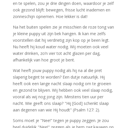
en te spelen, zou je drie dingen doen, waardoor je zelf
ook gezond blijft: bewegen, frisse lucht inademen en
zonneschijn opnemen. Hoe lekker is dat!
Na het buiten spelen zie je misschien de roze tong van
je kleine puppy uit zijn bek hangen. Ik kan me zelfs
voorstellen dat hij verdrietig zijn kop op je been legt.
Nu heeft hij koud water nodig. Wij moeten ook veel
water drinken, zo’n vier tot acht glazen per dag,
afhankelijk van hoe groot je bent.
Wat heeft jouw puppy nodig als hij na al die pret
slaperig begint te worden? Een dutje natuurlijk. Hij
heeft ook een lange nacht slaap nodig om te groeien
en gezond te blijven. Wij hebben ook veel slaap nodig,
vooral als wij nog jong zijn. Minstens tien uur per
nacht. Wie geeft ons slaap? "Hij [God] schenkt slaap
aan degenen van wie Hij houdt" (Psalm 127: 2).
Soms moet je "Nee!" tegen je puppy zeggen. Je zou
heel duidelijk "Nee!" zeggen als je hem zag kauwen op