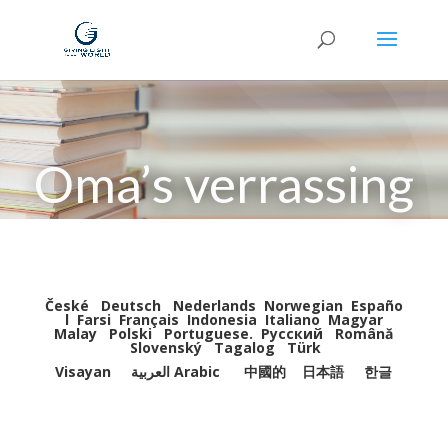
Oma’s verrassing
České
Deutsch
Nederlands
Norwegian
Españo
l
Farsi
Français
Indonesia
Italiano
Magyar
Malay
Polski
Portuguese
.
Pусский
Română
Slovenský
Tagalog
Türk
Visayan
العربية Arabic
中國的
日本語
한글