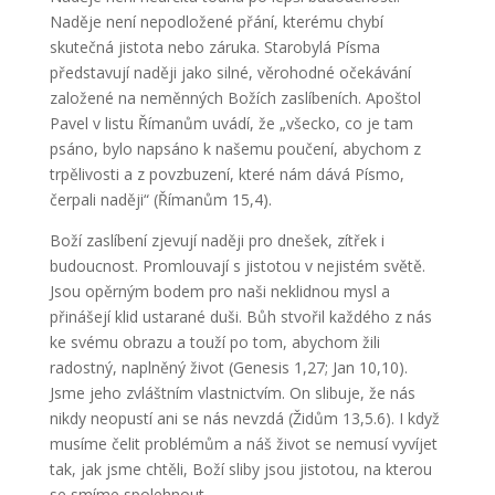
Naděje není nepodložené přání, kterému chybí
skutečná jistota nebo záruka. Starobylá Písma
představují naději jako silné, věrohodné očekávání
založené na neměnných Božích zaslíbeních. Apoštol
Pavel v listu Římanům uvádí, že „všecko, co je tam
psáno, bylo napsáno k našemu poučení, abychom z
trpělivosti a z povzbuzení, které nám dává Písmo,
čerpali naději“ (Římanům 15,4).
Boží zaslíbení zjevují naději pro dnešek, zítřek i
budoucnost. Promlouvají s jistotou v nejistém světě.
Jsou opěrným bodem pro naši neklidnou mysl a
přinášejí klid ustarané duši. Bůh stvořil každého z nás
ke svému obrazu a touží po tom, abychom žili
radostný, naplněný život (Genesis 1,27; Jan 10,10).
Jsme jeho zvláštním vlastnictvím. On slibuje, že nás
nikdy neopustí ani se nás nevzdá (Židům 13,5.6). I když
musíme čelit problémům a náš život se nemusí vyvíjet
tak, jak jsme chtěli, Boží sliby jsou jistotou, na kterou
se smíme spolehnout.