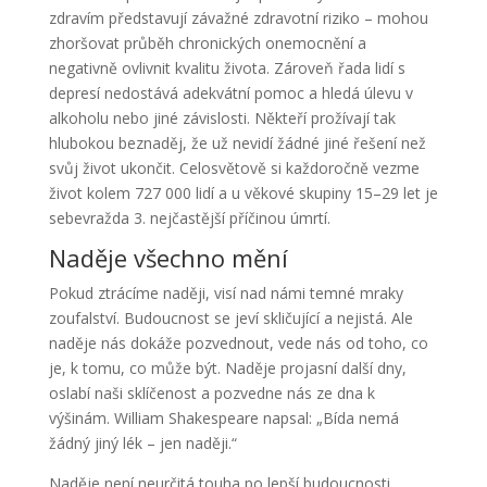
zdravím představují závažné zdravotní riziko – mohou
zhoršovat průběh chronických onemocnění a
negativně ovlivnit kvalitu života. Zároveň řada lidí s
depresí nedostává adekvátní pomoc a hledá úlevu v
alkoholu nebo jiné závislosti. Někteří prožívají tak
hlubokou beznaděj, že už nevidí žádné jiné řešení než
svůj život ukončit. Celosvětově si každoročně vezme
život kolem 727 000 lidí a u věkové skupiny 15–29 let je
sebevražda 3. nejčastější příčinou úmrtí.
Naděje všechno mění
Pokud ztrácíme naději, visí nad námi temné mraky
zoufalství. Budoucnost se jeví skličující a nejistá. Ale
naděje nás dokáže pozvednout, vede nás od toho, co
je, k tomu, co může být. Naděje projasní další dny,
oslabí naši sklíčenost a pozvedne nás ze dna k
výšinám. William Shakespeare napsal: „Bída nemá
žádný jiný lék – jen naději.“
Naděje není neurčitá touha po lepší budoucnosti.