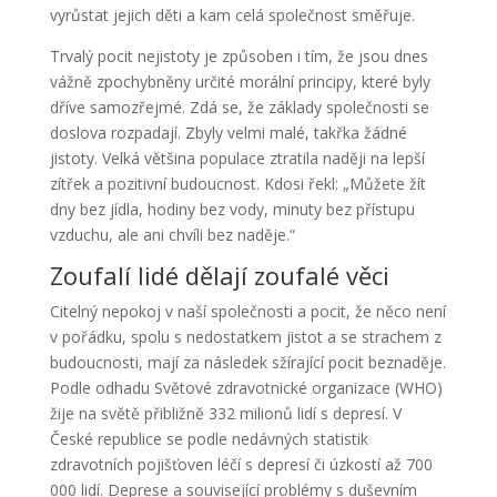
vyrůstat jejich děti a kam celá společnost směřuje.
Trvalý pocit nejistoty je způsoben i tím, že jsou dnes
vážně zpochybněny určité morální principy, které byly
dříve samozřejmé. Zdá se, že základy společnosti se
doslova rozpadají. Zbyly velmi malé, takřka žádné
jistoty. Velká většina populace ztratila naději na lepší
zítřek a pozitivní budoucnost. Kdosi řekl: „Můžete žít
dny bez jídla, hodiny bez vody, minuty bez přístupu
vzduchu, ale ani chvíli bez naděje.“
Zoufalí lidé dělají zoufalé věci
Citelný nepokoj v naší společnosti a pocit, že něco není
v pořádku, spolu s nedostatkem jistot a se strachem z
budoucnosti, mají za následek sžírající pocit beznaděje.
Podle odhadu Světové zdravotnické organizace (WHO)
žije na světě přibližně 332 milionů lidí s depresí. V
České republice se podle nedávných statistik
zdravotních pojišťoven léčí s depresí či úzkostí až 700
000 lidí. Deprese a související problémy s duševním