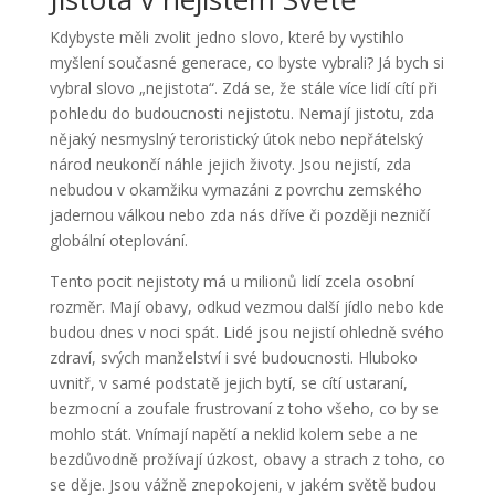
Kdybyste měli zvolit jedno slovo, které by vystihlo
myšlení současné generace, co byste vybrali? Já bych si
vybral slovo „nejistota“. Zdá se, že stále více lidí cítí při
pohledu do budoucnosti nejistotu. Nemají jistotu, zda
nějaký nesmyslný teroristický útok nebo nepřátelský
národ neukončí náhle jejich životy. Jsou nejistí, zda
nebudou v okamžiku vymazáni z povrchu zemského
jadernou válkou nebo zda nás dříve či později nezničí
globální oteplování.
Tento pocit nejistoty má u milionů lidí zcela osobní
rozměr. Mají obavy, odkud vezmou další jídlo nebo kde
budou dnes v noci spát. Lidé jsou nejistí ohledně svého
zdraví, svých manželství i své budoucnosti. Hluboko
uvnitř, v samé podstatě jejich bytí, se cítí ustaraní,
bezmocní a zoufale frustrovaní z toho všeho, co by se
mohlo stát. Vnímají napětí a neklid kolem sebe a ne
bezdůvodně prožívají úzkost, obavy a strach z toho, co
se děje. Jsou vážně znepokojeni, v jakém světě budou