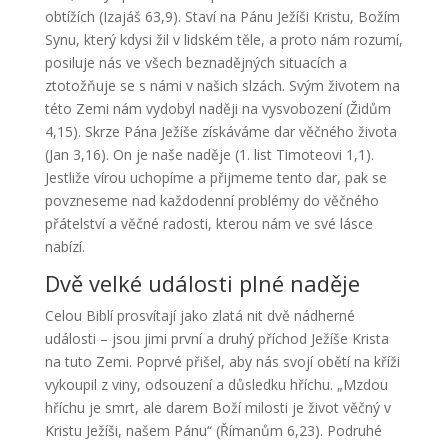
obtížích (Izajáš 63,9). Staví na Pánu Ježíši Kristu, Božím
Synu, který kdysi žil v lidském těle, a proto nám rozumí,
posiluje nás ve všech beznadějných situacích a
ztotožňuje se s námi v našich slzách. Svým životem na
této Zemi nám vydobyl naději na vysvobození (Židům
4,15). Skrze Pána Ježíše získáváme dar věčného života
(Jan 3,16). On je naše naděje (1. list Timoteovi 1,1).
Jestliže vírou uchopíme a přijmeme tento dar, pak se
povzneseme nad každodenní problémy do věčného
přátelství a věčné radosti, kterou nám ve své lásce
nabízí.
Dvě velké události plné naděje
Celou Biblí prosvítají jako zlatá nit dvě nádherné
události – jsou jimi první a druhý příchod Ježíše Krista
na tuto Zemi. Poprvé přišel, aby nás svojí obětí na kříži
vykoupil z viny, odsouzení a důsledku hříchu. „Mzdou
hříchu je smrt, ale darem Boží milosti je život věčný v
Kristu Ježíši, našem Pánu“ (Římanům 6,23). Podruhé