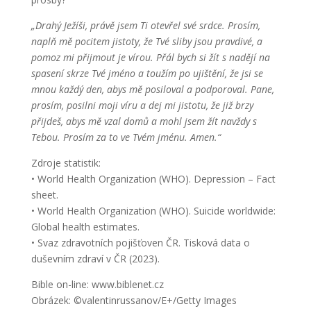
„Drahý Ježíši, právě jsem Ti otevřel své srdce. Prosím,
naplň mě pocitem jistoty, že Tvé sliby jsou pravdivé, a
pomoz mi přijmout je vírou. Přál bych si žít s nadějí na
spasení skrze Tvé jméno a toužím po ujištění, že jsi se
mnou každý den, abys mě posiloval a podporoval. Pane,
prosím, posilni moji víru a dej mi jistotu, že již brzy
přijdeš, abys mě vzal domů a mohl jsem žít navždy s
Tebou. Prosím za to ve Tvém jménu. Amen.“
Zdroje statistik:
• World Health Organization (WHO). Depression – Fact
sheet.
• World Health Organization (WHO). Suicide worldwide:
Global health estimates.
• Svaz zdravotních pojišťoven ČR. Tisková data o
duševním zdraví v ČR (2023).
Bible on-line: www.biblenet.cz
Obrázek: ©valentinrussanov/E+/Getty Images