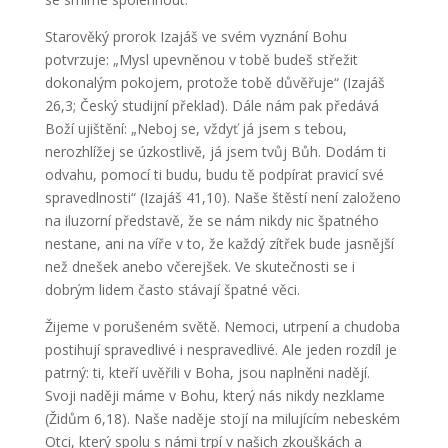
Starověký prorok Izajáš ve svém vyznání Bohu
potvrzuje: „Mysl upevněnou v tobě budeš střežit
dokonalým pokojem, protože tobě důvěřuje“ (Izajáš
26,3; Český studijní překlad). Dále nám pak předává
Boží ujištění: „Neboj se, vždyť já jsem s tebou,
nerozhlížej se úzkostlivě, já jsem tvůj Bůh. Dodám ti
odvahu, pomocí ti budu, budu tě podpírat pravicí své
spravedlnosti“ (Izajáš 41,10). Naše štěstí není založeno
na iluzorní představě, že se nám nikdy nic špatného
nestane, ani na víře v to, že každý zítřek bude jasnější
než dnešek anebo včerejšek. Ve skutečnosti se i
dobrým lidem často stávají špatné věci.
Žijeme v porušeném světě. Nemoci, utrpení a chudoba
postihují spravedlivé i nespravedlivé. Ale jeden rozdíl je
patrný: ti, kteří uvěřili v Boha, jsou naplněni nadějí.
Svoji naději máme v Bohu, který nás nikdy nezklame
(Židům 6,18). Naše naděje stojí na milujícím nebeském
Otci, který spolu s námi trpí v našich zkouškách a