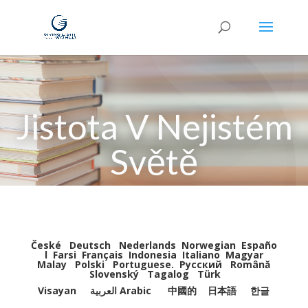
Jistota V Nejistém
Světě
České
Deutsch
Nederlands
Norwegian
Españo
l
Farsi
Français
Indonesia
Italiano
Magyar
Malay
Polski
Portuguese
.
Pусский
Română
Slovenský
Tagalog
Türk
Visayan
العربية Arabic
中國的
日本語
한글