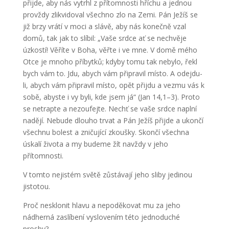
přijde, aby nás vytrhl z přítomnosti hříchu a jednou
provždy zlikvidoval všechno zlo na Zemi. Pán Ježíš se
již brzy vrátí v moci a slávě, aby nás konečně vzal
domů, tak jak to slíbil: „Vaše srdce ať se nechvěje
úzkostí! Věříte v Boha, věřte i ve mne. V domě mého
Otce je mnoho příbytků; kdyby tomu tak nebylo, řekl
bych vám to. Jdu, abych vám připravil místo. A odejdu-
li, abych vám připravil místo, opět přijdu a vezmu vás k
sobě, abyste i vy byli, kde jsem já“ (Jan 14,1–3). Proto
se netrapte a nezoufejte. Nechť se vaše srdce naplní
nadějí. Nebude dlouho trvat a Pán Ježíš přijde a ukončí
všechnu bolest a zničující zkoušky. Skončí všechna
úskalí života a my budeme žít navždy v jeho
přítomnosti.
V tomto nejistém světě zůstávají jeho sliby jedinou
jistotou.
Proč nesklonit hlavu a nepoděkovat mu za jeho
nádherná zaslíbení vyslovením této jednoduché
prosby?