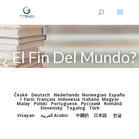
¿ El Fin Del Mundo?
České
Deutsch
Nederlands
Norwegian
Españo
l
Farsi
Français
Indonesia
Italiano
Magyar
Malay
Polski
Portuguese
.
Pусский
Română
Slovenský
Tagalog
Türk
Visayan
العربية Arabic
中國的
日本語
한글