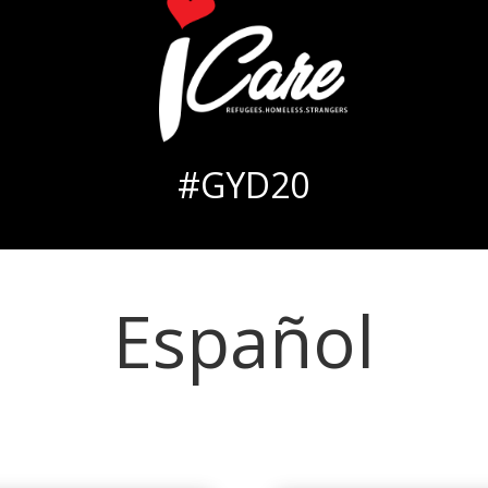
#GYD20
Español