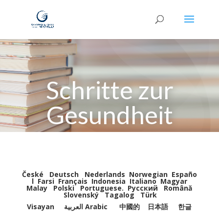
Schritte zur
Gesundheit
České
Deutsch
Nederlands
Norwegian
Españo
l
Farsi
Français
Indonesia
Italiano
Magyar
Malay
Polski
Portuguese
.
Pусский
Română
Slovenský
Tagalog
Türk
Visayan
العربية Arabic
中國的
日本語
한글