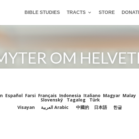
BIBLE STUDIES
TRACTS
STORE
DONAT
MYTER OM HELVET
n
Español
Farsi
Français
Indonesia
Italiano
Magyar
Malay
Slovenský
Tagalog
Türk
Visayan
العربية Arabic
中國的
日本語
한글