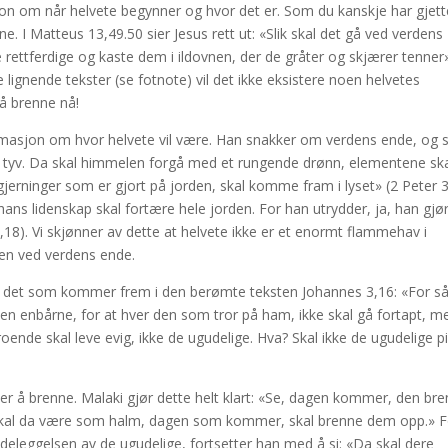
jon om når helvete begynner og hvor det er. Som du kanskje har gjett
. I Matteus 13,49.50 sier Jesus rett ut: «Slik skal det gå ved verdens
e rettferdige og kaste dem i ildovnen, der de gråter og skjærer tenner
 lignende tekster (se fotnote) vil det ikke eksistere noen helvetes
å brenne nå!
nformasjon om hvor helvete vil være. Han snakker om verdens ende, og 
tyv. Da skal himmelen forgå med et rungende drønn, elementene sk
gjerninger som er gjort på jorden, skal komme fram i lyset» (2 Peter 3
ans lidenskap skal fortære hele jorden. For han utrydder, ja, han gjø
,18). Vi skjønner av dette at helvete ikke er et enormt flammehav i
den ved verdens ende.
 er det som kommer frem i den berømte teksten Johannes 3,16: «For s
den enbårne, for at hver den som tror på ham, ikke skal gå fortapt, m
 troende skal leve evig, ikke de ugudelige. Hva? Skal ikke de ugudelige p
mer å brenne. Malaki gjør dette helt klart: «Se, dagen kommer, den br
, skal da være som halm, dagen som kommer, skal brenne dem opp.» F
ødeleggelsen av de ugudelige, fortsetter han med å si: «Da skal dere