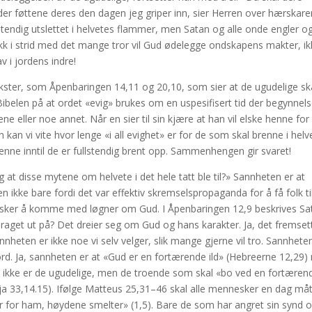
der føttene deres den dagen jeg griper inn, sier Herren over hærskare
ullstendig utslettet i helvetes flammer, men Satan og alle onde engler o
kk i strid med det mange tror vil Gud ødelegge ondskapens makter, i
 i jordens indre!
tekster, som Åpenbaringen 14,11 og 20,10, som sier at de ugudelige sk
i Bibelen på at ordet «evig» brukes om en uspesifisert tid der begynnel
 eller noe annet. Når en sier til sin kjære at han vil elske henne for
 kan vi vite hvor lenge «i all evighet» er for de som skal brenne i helv
brenne inntil de er fullstendig brent opp. Sammenhengen gir svaret!
 at disse mytene om helvete i det hele tatt ble til?» Sannheten er at
 ikke bare fordi det var effektiv skremselspropaganda for å få folk ti
 elsker å komme med løgner om Gud. I Åpenbaringen 12,9 beskrives Sa
aget ut på? Det dreier seg om Gud og hans karakter. Ja, det fremset
nheten er ikke noe vi selv velger, slik mange gjerne vil tro. Sannhete
ord. Ja, sannheten er at «Gud er en fortærende ild» (Hebreerne 12,29)
et ikke er de ugudelige, men de troende som skal «bo ved en fortæren
aja 33,14.15). Ifølge Matteus 25,31–46 skal alle mennesker en dag må
er for ham, høydene smelter» (1,5). Bare de som har angret sin synd 