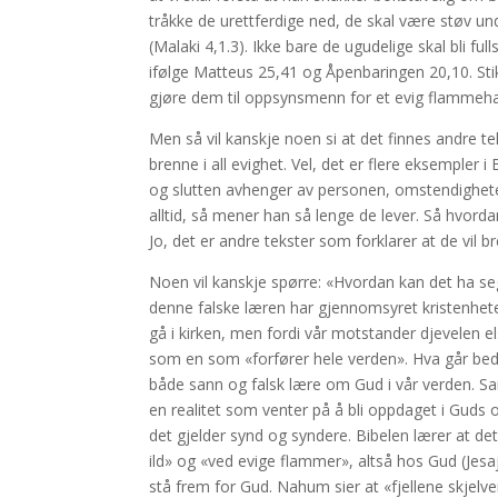
tråkke de urettferdige ned, de skal være støv un
(Malaki 4,1.3). Ikke bare de ugudelige skal bli f
ifølge Matteus 25,41 og Åpenbaringen 20,10. Sti
gjøre dem til oppsynsmenn for et evig flammehav
Men så vil kanskje noen si at det finnes andre 
brenne i all evighet. Vel, det er flere eksempler 
og slutten avhenger av personen, omstendighetene
alltid, så mener han så lenge de lever. Så hvordan
Jo, det er andre tekster som forklarer at de vil 
Noen vil kanskje spørre: «Hvordan kan det ha seg
denne falske læren har gjennomsyret kristenheten
gå i kirken, men fordi vår motstander djevelen
som en som «forfører hele verden». Hva går bedr
både sann og falsk lære om Gud i vår verden. San
en realitet som venter på å bli oppdaget i Guds 
det gjelder synd og syndere. Bibelen lærer at d
ild» og «ved evige flammer», altså hos Gud (Jes
stå frem for Gud. Nahum sier at «fjellene skjelv