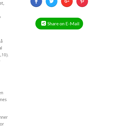
et,
»
Share on E-Mail
så
al
,10).
r
å
en
ines
enner
or