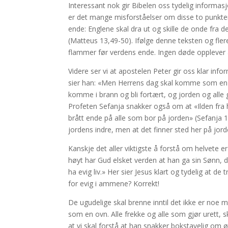
Interessant nok gir Bibelen oss tydelig informas
er det mange misforståelser om disse to punktene
ende: Englene skal dra ut og skille de onde fra d
(Matteus 13,49-50). Ifølge denne teksten og flere
flammer før verdens ende. Ingen døde opplever 
Videre ser vi at apostelen Peter gir oss klar i
sier han: «Men Herrens dag skal komme som en 
komme i brann og bli fortært, og jorden og alle 
Profeten Sefanja snakker også om at «Ilden fra h
brått ende på alle som bor på jorden» (Sefanja 1
jordens indre, men at det finner sted her på jor
Kanskje det aller viktigste å forstå om helvete
høyt har Gud elsket verden at han ga sin Sønn, 
ha evig liv.» Her sier Jesus klart og tydelig at de
for evig i ammene? Korrekt!
De ugudelige skal brenne inntil det ikke er noe 
som en ovn. Alle frekke og alle som gjør urett
at vi skal forstå at han snakker bokstavelig om 