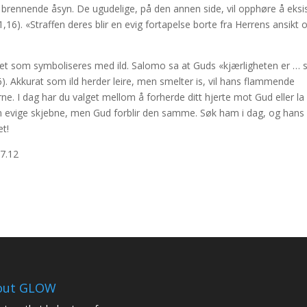
s brennende åsyn. De ugudelige, på den annen side, vil opphøre å eksi
,16). «Straffen deres blir en evig fortapelse borte fra Herrens ansikt 
ghet som symboliseres med ild. Salomo sa at Guds «kjærligheten er …
. Akkurat som ild herder leire, men smelter is, vil hans flammende
e. I dag har du valget mellom å forherde ditt hjerte mot Gud eller la
din evige skjebne, men Gud forblir den samme. Søk ham i dag, og hans
et!
-7.12
out GLOW