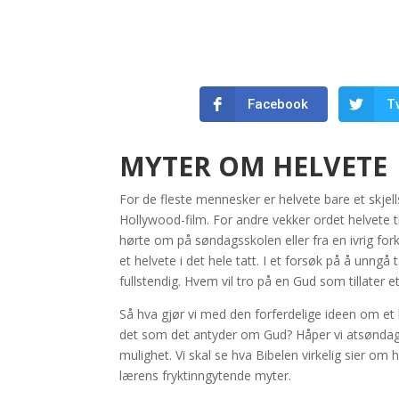
Facebook
T
MYTER OM HELVETE
For de fleste mennesker er helvete bare et skjells
Hollywood-film. For andre vekker ordet helvete t
hørte om på søndagsskolen eller fra en ivrig for
et helvete i det hele tatt. I et forsøk på å unn
fullstendig. Hvem vil tro på en Gud som tillater e
Så hva gjør vi med den forferdelige ideen om et
det som det antyder om Gud? Håper vi atsøndagssk
mulighet. Vi skal se hva Bibelen virkelig sier om h
lærens fryktinngytende myter.