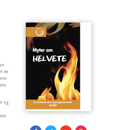
 en
et de
erer
tens
et og
enne