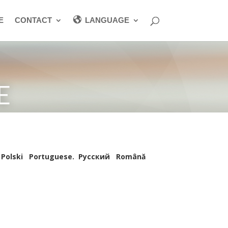
E
CONTACT
LANGUAGE
E
Polski
Portuguese
.
Pусский
Română