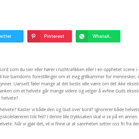
witter
Pinterest
WhatsApp
ord som du sier eller hører i rushtrafikken eller i en opphetet scene i
il live barndoms forestillinger om et evig grillkammer for mennesker, 
kynner. Uansett føler mange at det beste ville være om det ikke eksist
gå tanken om et helvete går mange videre og velger å avfeie Guds eksis
t helvete?
 helvete? Kaster vi både den og Gud over bord? Ignorerer både helvet
olelæreren tok feil? I denne lille trykksaken skal vi se på en annen
elvete. Når vi gjør det, vil vi finne ut at sannheten setter oss fri fra d