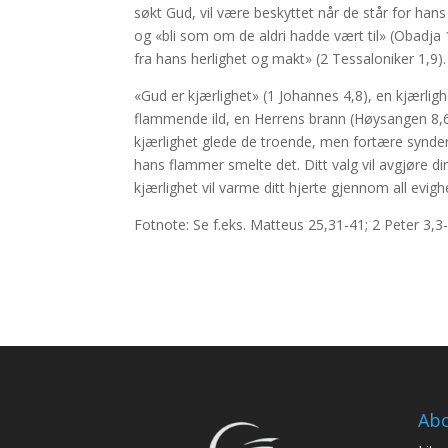
søkt Gud, vil være beskyttet når de står for han
og «bli som om de aldri hadde vært til» (Obadja 1
fra hans herlighet og makt» (2 Tessaloniker 1,9).
«Gud er kjærlighet» (1 Johannes 4,8), en kjærli
flammende ild, en Herrens brann (Høysangen 8,6)
kjærlighet glede de troende, men fortære syndern
hans flammer smelte det. Ditt valg vil avgjøre 
kjærlighet vil varme ditt hjerte gjennom all evigh
Fotnote: Se f.eks. Matteus 25,31-41; 2 Peter 3,3
Ab