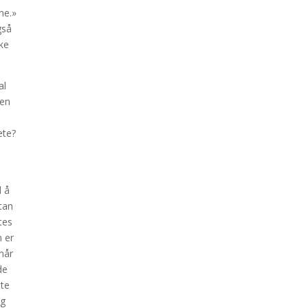
ne.»
gså
kke
al
sen
ete?
l å
tan
tes
n er
 når
de
tte
og