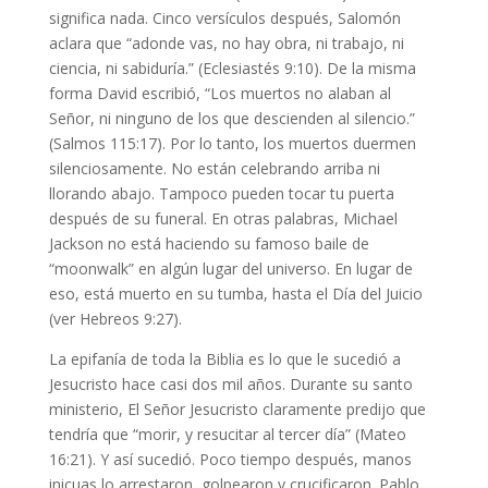
significa nada. Cinco versículos después, Salomón
aclara que “adonde vas, no hay obra, ni trabajo, ni
ciencia, ni sabiduría.” (Eclesiastés 9:10). De la misma
forma David escribió, “Los muertos no alaban al
Señor, ni ninguno de los que descienden al silencio.”
(Salmos 115:17). Por lo tanto, los muertos duermen
silenciosamente. No están celebrando arriba ni
llorando abajo. Tampoco pueden tocar tu puerta
después de su funeral. En otras palabras, Michael
Jackson no está haciendo su famoso baile de
“moonwalk” en algún lugar del universo. En lugar de
eso, está muerto en su tumba, hasta el Día del Juicio
(ver Hebreos 9:27).
La epifanía de toda la Biblia es lo que le sucedió a
Jesucristo hace casi dos mil años. Durante su santo
ministerio, El Señor Jesucristo claramente predijo que
tendría que “morir, y resucitar al tercer día” (Mateo
16:21). Y así sucedió. Poco tiempo después, manos
inicuas lo arrestaron, golpearon y crucificaron. Pablo