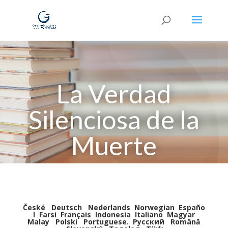
La Verdad
Silenciosa de la
Muerte
České
Deutsch
Nederlands
Norwegian
Españo
l
Farsi
Français
Indonesia
Italiano
Magyar
Malay
Polski
Portuguese
.
Pусский
Română