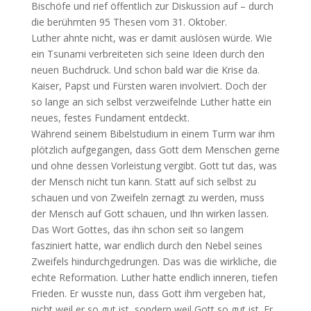
Bischöfe und rief öffentlich zur Diskussion auf – durch
die berühmten 95 Thesen vom 31. Oktober.
Luther ahnte nicht, was er damit auslösen würde. Wie
ein Tsunami verbreiteten sich seine Ideen durch den
neuen Buchdruck. Und schon bald war die Krise da.
Kaiser, Papst und Fürsten waren involviert. Doch der
so lange an sich selbst verzweifelnde Luther hatte ein
neues, festes Fundament entdeckt.
Während seinem Bibelstudium in einem Turm war ihm
plötzlich aufgegangen, dass Gott dem Menschen gerne
und ohne dessen Vorleistung vergibt. Gott tut das, was
der Mensch nicht tun kann. Statt auf sich selbst zu
schauen und von Zweifeln zernagt zu werden, muss
der Mensch auf Gott schauen, und Ihn wirken lassen.
Das Wort Gottes, das ihn schon seit so langem
fasziniert hatte, war endlich durch den Nebel seines
Zweifels hindurchgedrungen. Das was die wirkliche, die
echte Reformation. Luther hatte endlich inneren, tiefen
Frieden. Er wusste nun, dass Gott ihm vergeben hat,
nicht weil er so gut ist, sondern weil Gott so gut ist. Er