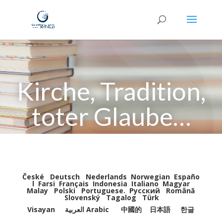
Kirche, Tradition,
toter Glaube…
České
Deutsch
Nederlands
Norwegian
Españo
l
Farsi
Français
Indonesia
Italiano
Magyar
Malay
Polski
Portuguese
.
Pусский
Română
Slovenský
Tagalog
Türk
Visayan
العربية Arabic
中國的
日本語
한글