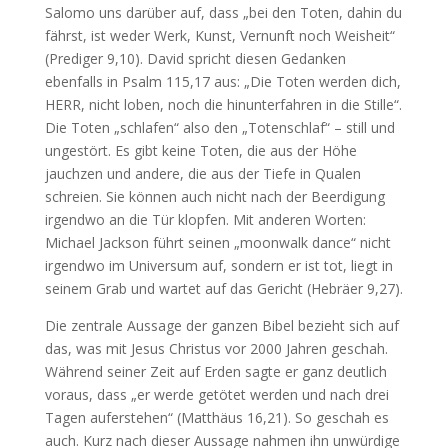
Salomo uns darüber auf, dass „bei den Toten, dahin du
fährst, ist weder Werk, Kunst, Vernunft noch Weisheit“
(Prediger 9,10). David spricht diesen Gedanken
ebenfalls in Psalm 115,17 aus: „Die Toten werden dich,
HERR, nicht loben, noch die hinunterfahren in die Stille“.
Die Toten „schlafen“ also den „Totenschlaf“ – still und
ungestört. Es gibt keine Toten, die aus der Höhe
jauchzen und andere, die aus der Tiefe in Qualen
schreien. Sie können auch nicht nach der Beerdigung
irgendwo an die Tür klopfen. Mit anderen Worten:
Michael Jackson führt seinen „moonwalk dance“ nicht
irgendwo im Universum auf, sondern er ist tot, liegt in
seinem Grab und wartet auf das Gericht (Hebräer 9,27).
Die zentrale Aussage der ganzen Bibel bezieht sich auf
das, was mit Jesus Christus vor 2000 Jahren geschah.
Während seiner Zeit auf Erden sagte er ganz deutlich
voraus, dass „er werde getötet werden und nach drei
Tagen auferstehen“ (Matthäus 16,21). So geschah es
auch. Kurz nach dieser Aussage nahmen ihn unwürdige