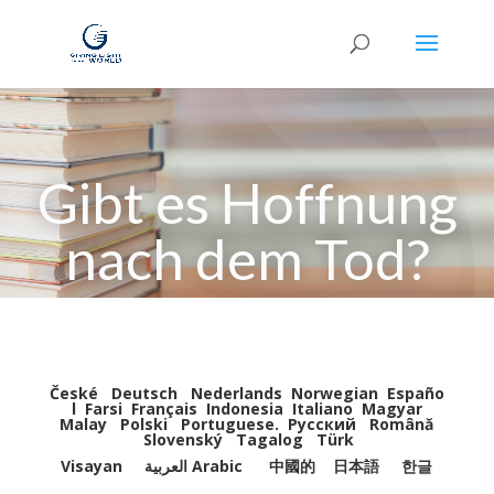
Gibt es Hoffnung
nach dem Tod?
České
Deutsch
Nederlands
Norwegian
Españo
l
Farsi
Français
Indonesia
Italiano
Magyar
Malay
Polski
Portuguese
.
Pусский
Română
Slovenský
Tagalog
Türk
Visayan
العربية Arabic
中國的
日本語
한글