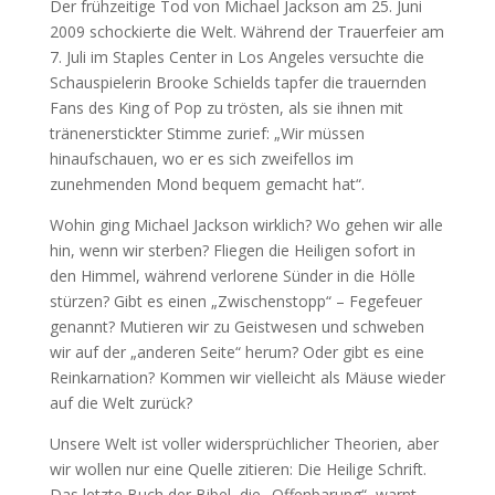
Der frühzeitige Tod von Michael Jackson am 25. Juni
2009 schockierte die Welt. Während der Trauerfeier am
7. Juli im Staples Center in Los Angeles versuchte die
Schauspielerin Brooke Schields tapfer die trauernden
Fans des King of Pop zu trösten, als sie ihnen mit
tränenerstickter Stimme zurief: „Wir müssen
hinaufschauen, wo er es sich zweifellos im
zunehmenden Mond bequem gemacht hat“.
Wohin ging Michael Jackson wirklich? Wo gehen wir alle
hin, wenn wir sterben? Fliegen die Heiligen sofort in
den Himmel, während verlorene Sünder in die Hölle
stürzen? Gibt es einen „Zwischenstopp“ – Fegefeuer
genannt? Mutieren wir zu Geistwesen und schweben
wir auf der „anderen Seite“ herum? Oder gibt es eine
Reinkarnation? Kommen wir vielleicht als Mäuse wieder
auf die Welt zurück?
Unsere Welt ist voller widersprüchlicher Theorien, aber
wir wollen nur eine Quelle zitieren: Die Heilige Schrift.
Das letzte Buch der Bibel, die „Offenbarung“, warnt