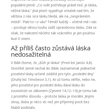
populární písně: „Co svět potřebuje právě teď, je láska,
něžná láska.“ Jiná píseň vyjadřuje smutek nad tím, že
většina z nás sice lásku hledá, ale na „nesprávném
místě“. Platí to i o vás? Téměř každý – včetně mě i vás
– pociťuje silnou touhu zažít opravdovou lásku. Zdá se
však, že nalezení něčeho tak vzácného je jen pouhou
iluzí či snem.
Až příliš často zůstává láska
nedosažitelná
V Bibli čteme, že „Bůh je láska“ (První list Janův 4,8).
Stvořitel země nechal do Bible zaznamenat jedinečné
poselství lásky určené zvláště pro tyto „poslední dny“
(Druhý list Timoteovi 3,1). Ať už tomu věříte, nebo ne,
jeho poselství pro poslední dobu dává lásku do
souvislosti se zákonem (Zjevení 14,12–14).Je tomu tak
z prostého důvodu – protože láska je morální. Jinými
slovy, láska je něco víc než jen příjemný pocit bez
hlubší podstaty.