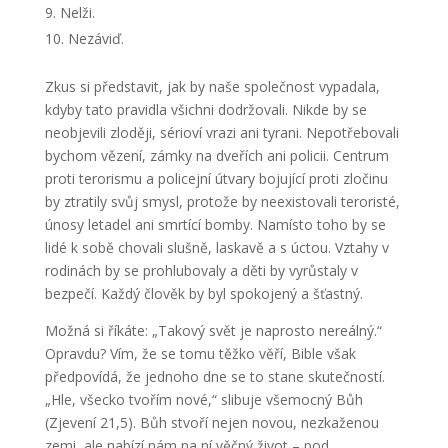
Nelži.
Nezáviď.
Zkus si představit, jak by naše společnost vypadala,
kdyby tato pravidla všichni dodržovali. Nikde by se
neobjevili zloději, sérioví vrazi ani tyrani. Nepotřebovali
bychom vězení, zámky na dveřích ani policii. Centrum
proti terorismu a policejní útvary bojující proti zločinu
by ztratily svůj smysl, protože by neexistovali teroristé,
únosy letadel ani smrtící bomby. Namísto toho by se
lidé k sobě chovali slušně, laskavě a s úctou. Vztahy v
rodinách by se prohlubovaly a děti by vyrůstaly v
bezpečí. Každý člověk by byl spokojený a šťastný.
Možná si říkáte: „Takový svět je naprosto nereálný.“
Opravdu? Vím, že se tomu těžko věří, Bible však
předpovídá, že jednoho dne se to stane skutečností.
„Hle, všecko tvořím nové,“ slibuje všemocný Bůh
(Zjevení 21,5). Bůh stvoří nejen novou, nezkaženou
zemi, ale nabízí nám na ní věčný život – pod