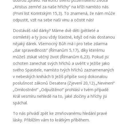
dobrou zprávu. Na konci svého pozemského života
„Kristus zemřel za naše hříchy“ na kříži namísto nás
(První list Korintským 15,3). To znamená, že nám může
odpustit, vzít na sebe naši vinu a očistit nás!
Dostáváš rád dárky? Máme dvě děti (pětileté a
osmileté) a ty jsou vždy šťastné, když od nás dostanou
nějaký dárek. Všemocný Bůh má i pro tebe zdarma
„dar spravedlnosti“ (Římanům 5,17), díky kterému
můžeš získat věčný život (Římanům 6,23). Pokud jsi
ochoten zanechat svých hříchů a uvěřit v Ježíše jako
svého Spasitele, namísto tvých hříchů zaznamenaných
v nebeských knihách ti Ježíš připíše svoji dokonalou
poslušnost zákonů Desatera (Zjevení 20,12).„Nevinen!“
„Omilostněn!“ „Odpuštěno!“ prohlásí v tvém případě
Král vesmíru nehledě na to, jaké zločiny a hříchy jsi
spáchal.
To nás přivádí zpět ke zmiňovanému hledání pravé
lásky. Přiblížím vám to krátkým příběhem.