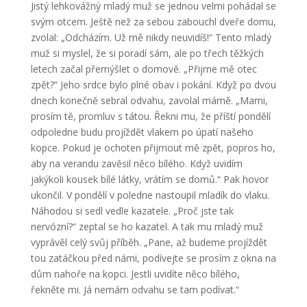
Jistý lehkovážný mladý muž se jednou velmi pohádal se
svým otcem. Ještě než za sebou zabouchl dveře domu,
zvolal: „Odcházím. Už mě nikdy neuvidíš!“ Tento mladý
muž si myslel, že si poradí sám, ale po třech těžkých
letech začal přemýšlet o domově. „Přijme mě otec
zpět?“ Jeho srdce bylo plné obav i pokání. Když po dvou
dnech konečně sebral odvahu, zavolal mámě. „Mami,
prosím tě, promluv s tátou. Řekni mu, že příští pondělí
odpoledne budu projíždět vlakem po úpatí našeho
kopce. Pokud je ochoten přijmout mě zpět, popros ho,
aby na verandu zavěsil něco bílého. Když uvidím
jakýkoli kousek bílé látky, vrátím se domů.“ Pak hovor
ukončil. V pondělí v poledne nastoupil mladík do vlaku.
Náhodou si sedl vedle kazatele. „Proč jste tak
nervózní?“ zeptal se ho kazatel. A tak mu mladý muž
vyprávěl celý svůj příběh. „Pane, až budeme projíždět
tou zatáčkou před námi, podívejte se prosím z okna na
dům nahoře na kopci. Jestli uvidíte něco bílého,
řekněte mi. Já nemám odvahu se tam podívat.“