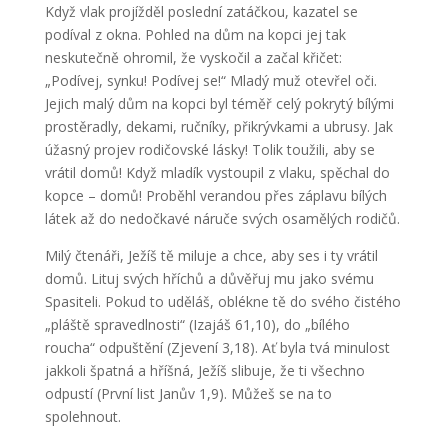
Když vlak projížděl poslední zatáčkou, kazatel se
podíval z okna. Pohled na dům na kopci jej tak
neskutečně ohromil, že vyskočil a začal křičet:
„Podívej, synku! Podívej se!“ Mladý muž otevřel oči.
Jejich malý dům na kopci byl téměř celý pokrytý bílými
prostěradly, dekami, ručníky, přikrývkami a ubrusy. Jak
úžasný projev rodičovské lásky! Tolik toužili, aby se
vrátil domů! Když mladík vystoupil z vlaku, spěchal do
kopce – domů! Proběhl verandou přes záplavu bílých
látek až do nedočkavé náruče svých osamělých rodičů.
Milý čtenáři, Ježíš tě miluje a chce, aby ses i ty vrátil
domů. Lituj svých hříchů a důvěřuj mu jako svému
Spasiteli. Pokud to uděláš, oblékne tě do svého čistého
„pláště spravedlnosti“ (Izajáš 61,10), do „bílého
roucha“ odpuštění (Zjevení 3,18). Ať byla tvá minulost
jakkoli špatná a hříšná, Ježíš slibuje, že ti všechno
odpustí (První list Janův 1,9). Můžeš se na to
spolehnout.