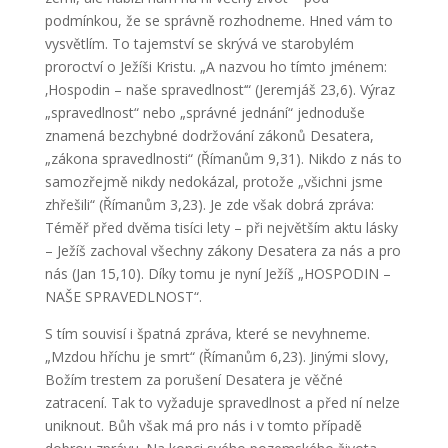
podmínkou, že se správně rozhodneme. Hned vám to
vysvětlím. To tajemství se skrývá ve starobylém
proroctví o Ježíši Kristu. „A nazvou ho tímto jménem:
‚Hospodin – naše spravedlnost‘“ (Jeremjáš 23,6). Výraz
„spravedlnost“ nebo „správné jednání“ jednoduše
znamená bezchybné dodržování zákonů Desatera,
„zákona spravedlnosti“ (Římanům 9,31). Nikdo z nás to
samozřejmě nikdy nedokázal, protože „všichni jsme
zhřešili“ (Římanům 3,23). Je zde však dobrá zpráva:
Téměř před dvěma tisíci lety – při největším aktu lásky
– Ježíš zachoval všechny zákony Desatera za nás a pro
nás (Jan 15,10). Díky tomu je nyní Ježíš „HOSPODIN –
NAŠE SPRAVEDLNOST“.
S tím souvisí i špatná zpráva, které se nevyhneme.
„Mzdou hříchu je smrt“ (Římanům 6,23). Jinými slovy,
Božím trestem za porušení Desatera je věčné
zatracení. Tak to vyžaduje spravedlnost a před ní nelze
uniknout. Bůh však má pro nás i v tomto případě