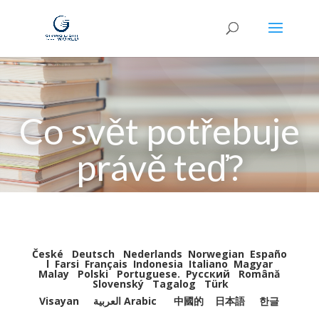
Co svět potřebuje
právě teď?
České
Deutsch
Nederlands
Norwegian
Españo
l
Farsi
Français
Indonesia
Italiano
Magyar
Malay
Polski
Portuguese
.
Pусский
Română
Slovenský
Tagalog
Türk
Visayan
العربية Arabic
中國的
日本語
한글