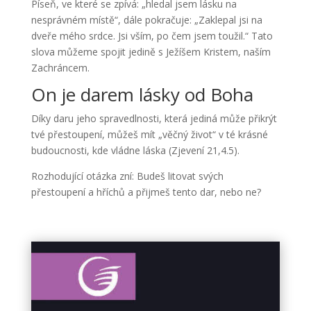
Píseň, ve které se zpívá: „hledal jsem lásku na
nesprávném místě“, dále pokračuje: „Zaklepal jsi na
dveře mého srdce. Jsi vším, po čem jsem toužil.“ Tato
slova můžeme spojit jedině s Ježíšem Kristem, naším
Zachráncem.
On je darem lásky od Boha
Díky daru jeho spravedlnosti, která jediná může přikrýt
tvé přestoupení, můžeš mít „věčný život“ v té krásné
budoucnosti, kde vládne láska (Zjevení 21,4.5).
Rozhodující otázka zní: Budeš litovat svých
přestoupení a hříchů a přijmeš tento dar, nebo ne?