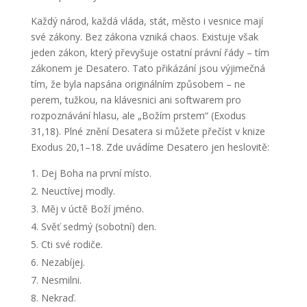
Každý národ, každá vláda, stát, město i vesnice mají
své zákony. Bez zákona vzniká chaos. Existuje však
jeden zákon, který převyšuje ostatní právní řády – tím
zákonem je Desatero. Tato přikázání jsou výjimečná
tím, že byla napsána originálním způsobem – ne
perem, tužkou, na klávesnici ani softwarem pro
rozpoznávání hlasu, ale „Božím prstem“ (Exodus
31,18). Plné znění Desatera si můžete přečíst v knize
Exodus 20,1–18. Zde uvádíme Desatero jen heslovitě:
Dej Boha na první místo.
Neuctívej modly.
Měj v úctě Boží jméno.
Svěť sedmý (sobotní) den.
Cti své rodiče.
Nezabíjej.
Nesmilni.
Nekraď.