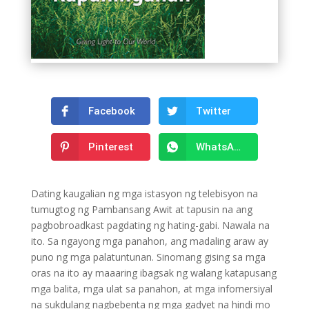
Facebook
Twitter
Pinterest
WhatsApp
Dating kaugalian ng mga istasyon ng telebisyon na
tumugtog ng Pambansang Awit at tapusin na ang
pagbobroadkast pagdating ng hating-gabi. Nawala na
ito. Sa ngayong mga panahon, ang madaling araw ay
puno ng mga palatuntunan. Sinomang gising sa mga
oras na ito ay maaaring ibagsak ng walang katapusang
mga balita, mga ulat sa panahon, at mga infomersiyal
na sukdulang nagbebenta ng mga gadyet na hindi mo