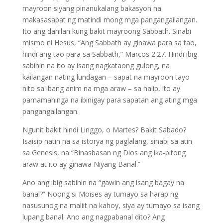
mayroon siyang pinanukalang bakasyon na
makasasapat ng matindi mong mga pangangailangan.
Ito ang dahilan kung bakit mayroong Sabbath. Sinabi
mismo ni Hesus, “Ang Sabbath ay ginawa para sa tao,
hindi ang tao para sa Sabbath,” Marcos 2:27. Hindi ibig
sabihin na ito ay isang nagkataong gulong, na
kailangan nating lundagan – sapat na mayroon tayo
nito sa ibang anim na mga araw – sa halip, ito ay
pamamahinga na ibinigay para sapatan ang ating mga
pangangailangan.
Ngunit bakit hindi Linggo, o Martes? Bakit Sabado?
Isaisip natin na sa istorya ng paglalang, sinabi sa atin
sa Genesis, na “Binasbasan ng Dios ang ika-pitong
araw at ito ay ginawa Niyang Banal.”
Ano ang ibig sabihin na “gawin ang isang bagay na
banal?” Noong si Moises ay tumayo sa harap ng
nasusunog na maliit na kahoy, siya ay tumayo sa isang
lupang banal. Ano ang nagpabanal dito? Ang