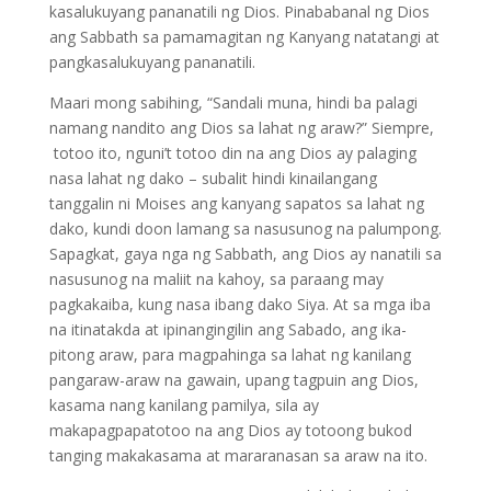
kasalukuyang pananatili ng Dios. Pinababanal ng Dios
ang Sabbath sa pamamagitan ng Kanyang natatangi at
pangkasalukuyang pananatili.
Maari mong sabihing, “Sandali muna, hindi ba palagi
namang nandito ang Dios sa lahat ng araw?” Siempre,
totoo ito, nguni’t totoo din na ang Dios ay palaging
nasa lahat ng dako – subalit hindi kinailangang
tanggalin ni Moises ang kanyang sapatos sa lahat ng
dako, kundi doon lamang sa nasusunog na palumpong.
Sapagkat, gaya nga ng Sabbath, ang Dios ay nanatili sa
nasusunog na maliit na kahoy, sa paraang may
pagkakaiba, kung nasa ibang dako Siya. At sa mga iba
na itinatakda at ipinangingilin ang Sabado, ang ika-
pitong araw, para magpahinga sa lahat ng kanilang
pangaraw-araw na gawain, upang tagpuin ang Dios,
kasama nang kanilang pamilya, sila ay
makapagpapatotoo na ang Dios ay totoong bukod
tanging makakasama at mararanasan sa araw na ito.