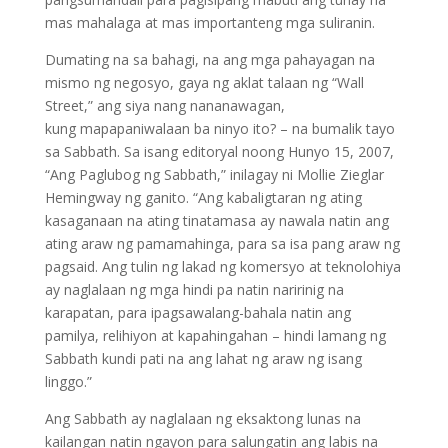
mas mahalaga at mas importanteng mga suliranin.
Dumating na sa bahagi, na ang mga pahayagan na
mismo ng negosyo, gaya ng aklat talaan ng “Wall
Street,” ang siya nang nananawagan,
kung mapapaniwalaan ba ninyo ito? – na bumalik tayo
sa Sabbath. Sa isang editoryal noong Hunyo 15, 2007,
“Ang Paglubog ng Sabbath,” inilagay ni Mollie Zieglar
Hemingway ng ganito. “Ang kabaligtaran ng ating
kasaganaan na ating tinatamasa ay nawala natin ang
ating araw ng pamamahinga, para sa isa pang araw ng
pagsaid. Ang tulin ng lakad ng komersyo at teknolohiya
ay naglalaan ng mga hindi pa natin naririnig na
karapatan, para ipagsawalang-bahala natin ang
pamilya, relihiyon at kapahingahan – hindi lamang ng
Sabbath kundi pati na ang lahat ng araw ng isang
linggo.”
Ang Sabbath ay naglalaan ng eksaktong lunas na
kailangan natin ngayon para salungatin ang labis na