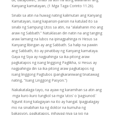
Kanyang kamatayan, (1 Mga Taga Corinto 11.26).
Sinabi sa atin na huwag nating kalimutan ang Kanyang
Kamatayan, isang kapansin-pansin na katulad ito sa
sinabi ng Sampung Utos sa atin, na “alalahanin mo ang
araw ng Sabbath.” Natuklasan din natin na ang tanging
araw lamang na lubos na ipinagpahinga ni Hesus sa
Kanyang libingan ay ang Sabbath. Sa halip na pawiin
ang Sabbath, ito ay pinatibay ng Kanyang kamataya.
Gaya ng Siya ay nagpahinga sa ika-pitong araw
pagkatapos ng isang linggong Paglikha, si Hesus ay
nagpahinga din sa ika-pitong araw pagkatapos ng
isang linggong Pagtubos (pangkaraniwang tinatawag
nating, “Isang Linggong Pasyon.”)
Nakakatalaga tayo, na ayaw ng karamihan sa atin ang
mga kuro-kuro tungkol sa mga ‘utos’ o ‘pagsunod.’
Ngunit itong kalagayan na ito ay hangal. Ipagpalagay
mo na sinabihan ka ng doktor na kumuha ng
bakasyon, pagkatapos, inihayag niya sa iyo na