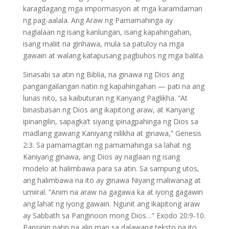
karagdagang mga impormasyon at mga karamdaman
ng pag-aalala. Ang Araw ng Pamamahinga ay
naglalaan ng isang kanlungan, isang kapahingahan,
isang maliit na ginhawa, mula sa patuloy na mga
gawain at walang katapusang pagbuhos ng mga balita.
Sinasabi sa atin ng Biblia, na ginawa ng Dios ang
pangangailangan natin ng kapahingahan — pati na ang
lunas nito, sa kaibuturan ng Kanyang Paglikha. “At
binasbasan ng Dios ang ikapitong araw, at Kanyang
ipinangilin, sapagka’t siyang ipinagpahinga ng Dios sa
madlang gawang Kaniyang nilikha at ginawa,” Genesis
2:3. Sa pamamagitan ng pamamahinga sa lahat ng
Kaniyang ginawa, ang Dios ay naglaan ng isang
modelo at halimbawa para sa atin. Sa sampung utos,
ang halimbawa na ito ay ginawa Niyang maliwanag at
umiiral. “Anim na araw na gagawa ka at iyong gagawin
ang lahat ng iyong gawain. Ngunit ang ikapitong araw
ay Sabbath sa Panginoon mong Dios…” Exodo 20:9-10.
Pansinin natin na alin man sa dalawang teksto na ito