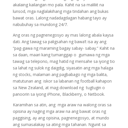
akalaing kailangan mo pala. Kahit na sa maliliit na
lunsod, mga naglalakihang mga tindahan ang bukas
bawat oras. Lalong nadadagdagan habang tayo ay
nabubuhay sa mundong 24/7.
Ang oras ng pagnenegosyo ay mas lalong abala kaysa
dati. Ang tawag sa paligsahan ng bawa’t isa ay ang
“pag-gawa ng maraming bagay sabay- sabay.” Kahit na
sa daan, maari kang tumanggap o gumawa ng mga
tawag sa telepono, mag hatid ng mensahe sa iyong tio
sa lahat ng sulok ng daigdig, siyasatin ang mga halaga
ng stocks, malaman ang pagbabago ng mga balita,
matutunan ang iskor sa labanan ng football kahapon
sa New Zealand, at mag-download ng tugtugin o
panoorin sa iyong iPhone, Blackberry, o Netbook.
Karamihan sa atin, ang mga araw na walong oras sa
opisina ay naging mga araw na ang bawat oras ng
paggising, ay ang opisina, pagnenegosyo, at mundo
ang sumasalakay sa ating mga tahanan. Ngunit sa