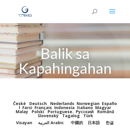
Balik sa
Kapahingahan
České
Deutsch
Nederlands
Norwegian
Españo
l
Farsi
Français
Indonesia
Italiano
Magyar
Malay
Polski
Portuguese
.
Pусский
Română
Slovenský
Tagalog
Türk
Visayan
العربية Arabic
中國的
日本語
한글