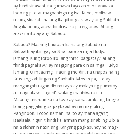
ay hindi sinasabi, na gumawa tayo anim na araw sa
loob ng pito at magpahinga ng isa. Kundi, malinaw
nitong sinasabi na ang ika-pitong araw ay ang Sabbath.
Ang ikapitong araw, hindi isa sa pitong araw. At ang
araw na ito ay ang Sabado.
Sabado? Maaring tinuruan ka na ang Sabado na
Sabbath ay ibinigay sa Sinai para sa mga Hudyo
lamang. Kung totoo ito, ang “hindi pagpatay,” at ang
“hindi pagnakaw,” ay magiging para din sa mga Hudyo
lamang. O maaaring nadinig mo din, na tinapos na ng
Krus ang kahilingan ng Sabbath. Minsan pa, ito ay
mangangahulugan din na tayo ay malaya ng pumatay
at magnakaw – nguni’t walang maniniwala nito.
Maaring tinuruan ka na tayo ay sumasamba ng Linggo
bilang paggalang sa pagkabuhay na mag-uli ng
Panginoon. Totoo naman, na ito ay mahalagang
isaalaala. Nguni’t hindi kailanman mang sinabi ng Biblia
na alalahanin natin ang Kanyang pagkabuhay na mag-
uli, datapuwa’t, sinabi sa atin na ating alalahanin ang