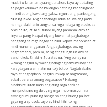
madali o kinamamayaang panahon, tayo ay dadating
sa pagkakaunawa na kailangan natin ng kapahingahan
– hindi buong kawalang-galaw, ngunit ang panibagong
tulin ng lakad. Ang pagbabago mula sa walang patid
na mga alalahanin tungkol sa mga halaga ng stocks sa
oras na ito, at sa susunod niyang pamamailalim sa
linya sa pang-ikaapat niyang buwan, at pagbabago
hanggang sa mga bagay na hindi kapwa maoorasan at
hindi mahahangganan. Ang pagbabago, oo, ng
pagmamahal, pamilia, at ng ating tungkulin dito sa
sansinukob. Sinabi ni Socrates na, “Ang buhay na
walang pagsuri ay walang halagang pamumuhay,” sa
karagdagan alam natin na ito’y totoo. Nagtatrabaho
tayo at nagpaplano, nagsusumikap at nagtatamo,
subalit para sa anong pagtatapos? Habang
pinahihintulutan natin ang ating mga sarili na
mahipnotismo ng daloy ng mga impormasyon, na
siyang pumupuno ng hangin sa ating buong palibot
gaya ng ulap-usok, tayo ay hindi hihinto ng
pangsumandali para pagisipang mabuti ang tunay na