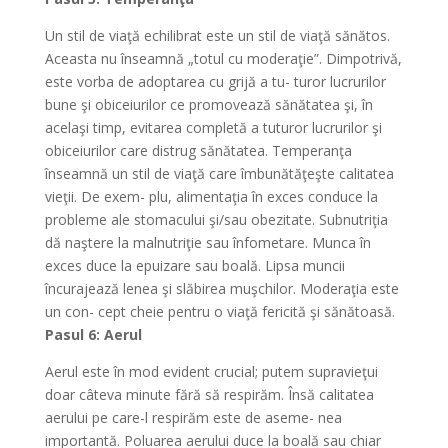
Un stil de viaţă echilibrat este un stil de viaţă sănătos.
Aceasta nu înseamnă „totul cu moderaţie”. Dimpotrivă,
este vorba de adoptarea cu grijă a tu- turor lucrurilor
bune şi obiceiurilor ce promovează sănătatea şi, în
acelaşi timp, evitarea completă a tuturor lucrurilor şi
obiceiurilor care distrug sănătatea. Temperanţa
înseamnă un stil de viaţă care îmbunătăţeşte calitatea
vieţii. De exem- plu, alimentaţia în exces conduce la
probleme ale stomacului şi/sau obezitate. Subnutriţia
dă naştere la malnutriţie sau înfometare. Munca în
exces duce la epuizare sau boală. Lipsa muncii
încurajează lenea şi slăbirea muşchilor. Moderaţia este
un con- cept cheie pentru o viaţă fericită şi sănătoasă.
Pasul 6: Aerul
Aerul este în mod evident crucial; putem supravieţui
doar câteva minute fără să respirăm. Însă calitatea
aerului pe care-l respirăm este de aseme- nea
importantă. Poluarea aerului duce la boală sau chiar