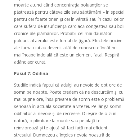
moarte atunci când concentraţia poluanţilor se
păstrează pentru câteva zile sau săptămâni – în special
pentru cei foarte tineri şi cei în vârstă sau în cazul celor
care suferă de insuficienţă cardiacă congestivă sau boli
cronice ale plămânilor. Probabil cel mai dăunător
poluant al aerului este fumul de ţigară. Efectele nocive
ale fumatului au devenit atât de cunoscute încât nu
mai încape îndoială că este un element fatal. Respiră
adânc aer curat.
Pasul 7: Odihna
Studiile indică faptul că adulţii au nevoie de opt ore de
somn pe noapte. Poate credem că ne descurcăm şi cu
mai puţine ore, însă privarea de somn este o problemă
serioasă în actuala societate a vitezei. Pe lângă somn
odihnitor ai nevoie şi de recreere. O ieşire de o zi în
natură, o plimbare la munte sau pe plajă te
reînviorează şi te ajută să faci faţă mai eficient
stresului. Dumnezeu a înţeles nevoia noastră de