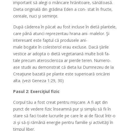
important să alegi o mâncare hrănitoare, sănătoasă.
Dieta originală din grădina Eden a con- stat în fructe,
cereale, nuci şi seminţe.
După căderea în păcat au fost incluse în dietă plantele,
care până atunci reprezentau hrana ani- malelor. Şi
interesant este faptul că produsele ani-
male bogate în colesterol erau excluse. Dacă ţările
vestice ar adopta o dietă vegetariană multe boli fa-
tale precum ateroscleroza ar pierde teren. Numero-
ase studii au demonstrat că dieta lui Dumnezeu de la
Creaţiune bazată pe plante este superioară oricărei
alta. (vezi Geneza 1:29, 30)
Pasul 2: Exerciţiul fizic
Corpul tău a fost creat pentru mişcare. A fi apt din
punct de vedere fizic înseamnă pur şi simplu să fii în
stare să faci toate lucrurile pe care le ai de făcut într-o
zi şi să-ţi rămână energie pentru familie şi activităţi în
timpul liber.