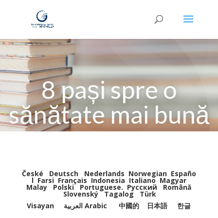
8 pași spre o
sănătate mai bună
České
Deutsch
Nederlands
Norwegian
Españo
l
Farsi
Français
Indonesia
Italiano
Magyar
Malay
Polski
Portuguese
.
Pусский
Română
Slovenský
Tagalog
Türk
Visayan
العربية Arabic
中國的
日本語
한글