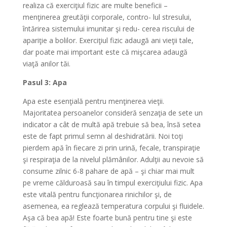
realiza că exerciţiul fizic are multe beneficii –
menţinerea greutăţii corporale, contro- lul stresului,
întărirea sistemului imunitar şi redu- cerea riscului de
apariţie a bolilor. Exerciţiul fizic adaugă ani vieţii tale,
dar poate mai important este că mişcarea adaugă
viaţă anilor tăi.
Pasul 3: Apa
Apa este esenţială pentru menţinerea vieţii.
Majoritatea persoanelor consideră senzaţia de sete un
indicator a cât de multă apă trebuie să bea, însă setea
este de fapt primul semn al deshidratării. Noi toţi
pierdem apă în fiecare zi prin urină, fecale, transpiraţie
şi respiraţia de la nivelul plămânilor. Adulţii au nevoie să
consume zilnic 6-8 pahare de apă – şi chiar mai mult
pe vreme călduroasă sau în timpul exerciţiului fizic. Apa
este vitală pentru funcţionarea rinichilor şi, de
asemenea, ea reglează temperatura corpului şi fluidele.
Aşa că bea apă! Este foarte bună pentru tine şi este