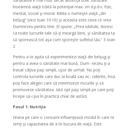
Sănătatea e mai mult decât absenţa bolii. Sănătate
înseamnă viaţă trăită la potenţial max- im d.p.d.v. fizic,
mental, social şi moral. Biblia o numeşte viaţă „din
belşug” (vezi Ioan 10:10) şi aceasta este ceea ce vrea
Dumnezeu pentru tine. El spune: „Prea iubitule, doresc
ca toate lucrurile tale să-ţi meargă bine, şi sănătatea ta
să sporească tot aşa cum sporeşte sufletul tău.” 3 Ioan
2
Pentru a te ajuta să experimentezi viaţă din belşug şi
pentru a avea o sănătate mai bună, Dum- nezeu ţi-a
trasat câţiva paşi simpli, uşor de urmat. Nu poţi
controla lucrurile care duc la boală sau ac- cidente, însă
poţi face alegeri care să minimizeze riscurile şi să
promoveze sănătatea. Iată opt paşi simpli pe care poţi
începe să-i pui în practică chiar de astăzi.
Pasul 1: Nutriţia
Hrana pe care o consumi influenţează modul în care te
simţi şi capacitatea de a te bucura de viaţă. Este