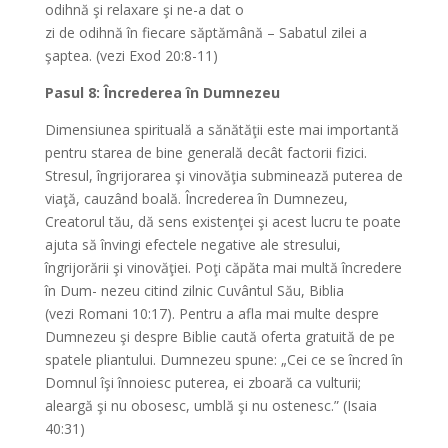
odihnă şi relaxare şi ne-a dat o
zi de odihnă în fiecare săptămână – Sabatul zilei a
şaptea. (vezi Exod 20:8-11)
Pasul 8: Încrederea în Dumnezeu
Dimensiunea spirituală a sănătăţii este mai importantă
pentru starea de bine generală decât factorii fizici.
Stresul, îngrijorarea şi vinovăţia subminează puterea de
viaţă, cauzând boală. Încrederea în Dumnezeu,
Creatorul tău, dă sens existenţei şi acest lucru te poate
ajuta să învingi efectele negative ale stresului,
îngrijorării şi vinovăţiei. Poţi căpăta mai multă încredere
în Dum- nezeu citind zilnic Cuvântul Său, Biblia
(vezi Romani 10:17). Pentru a afla mai multe despre
Dumnezeu şi despre Biblie caută oferta gratuită de pe
spatele pliantului. Dumnezeu spune: „Cei ce se încred în
Domnul îşi înnoiesc puterea, ei zboară ca vulturii;
aleargă şi nu obosesc, umblă şi nu ostenesc.” (Isaia
40:31)