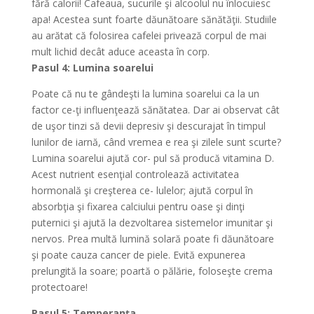
fără calorii! Cafeaua, sucurile şi alcoolul nu înlocuiesc
apa! Acestea sunt foarte dăunătoare sănătăţii. Studiile
au arătat că folosirea cafelei privează corpul de mai
mult lichid decât aduce aceasta în corp.
Pasul 4: Lumina soarelui
Poate că nu te gândeşti la lumina soarelui ca la un
factor ce-ţi influenţează sănătatea. Dar ai observat cât
de uşor tinzi să devii depresiv şi descurajat în timpul
lunilor de iarnă, când vremea e rea şi zilele sunt scurte?
Lumina soarelui ajută cor- pul să producă vitamina D.
Acest nutrient esenţial controlează activitatea
hormonală şi creşterea ce- lulelor; ajută corpul în
absorbţia şi fixarea calciului pentru oase şi dinţi
puternici şi ajută la dezvoltarea sistemelor imunitar şi
nervos. Prea multă lumină solară poate fi dăunătoare
şi poate cauza cancer de piele. Evită expunerea
prelungită la soare; poartă o pălărie, foloseşte crema
protectoare!
Pasul 5: Temperanţa