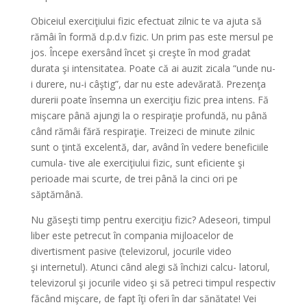
Obiceiul exerciţiului fizic efectuat zilnic te va ajuta să
rămâi în formă d.p.d.v fizic. Un prim pas este mersul pe
jos. Începe exersând încet şi creşte în mod gradat
durata şi intensitatea. Poate că ai auzit zicala “unde nu-
i durere, nu-i câştig”, dar nu este adevărată. Prezenţa
durerii poate însemna un exerciţiu fizic prea intens. Fă
mişcare până ajungi la o respiraţie profundă, nu până
când rămâi fără respiraţie. Treizeci de minute zilnic
sunt o ţintă excelentă, dar, având în vedere beneficiile
cumula- tive ale exerciţiului fizic, sunt eficiente şi
perioade mai scurte, de trei până la cinci ori pe
săptămână.
Nu găseşti timp pentru exerciţiu fizic? Adeseori, timpul
liber este petrecut în compania mijloacelor de
divertisment pasive (televizorul, jocurile video
şi internetul). Atunci când alegi să închizi calcu- latorul,
televizorul şi jocurile video şi să petreci timpul respectiv
făcând mişcare, de fapt îţi oferi în dar sănătate! Vei